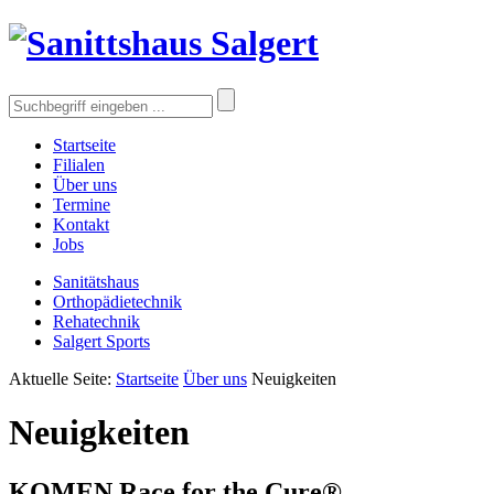
Startseite
Filialen
Über uns
Termine
Kontakt
Jobs
Sanitätshaus
Orthopädietechnik
Rehatechnik
Salgert Sports
Aktuelle Seite:
Startseite
Über uns
Neuigkeiten
Neuigkeiten
KOMEN Race for the Cure®