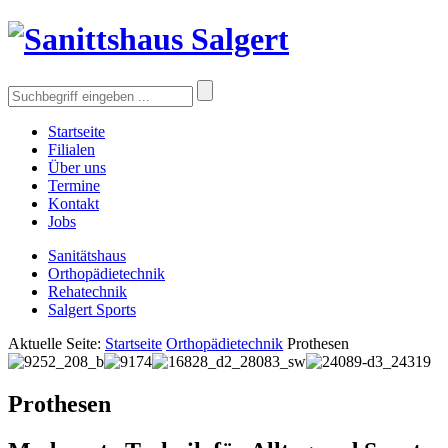
Startseite
Filialen
Über uns
Termine
Kontakt
Jobs
Sanitätshaus
Orthopädietechnik
Rehatechnik
Salgert Sports
Aktuelle Seite:
Startseite
Orthopädietechnik
Prothesen
Prothesen